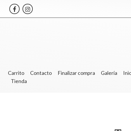
Skip
to
content
Carrito
Contacto
Finalizar compra
Galería
Ini
Tienda