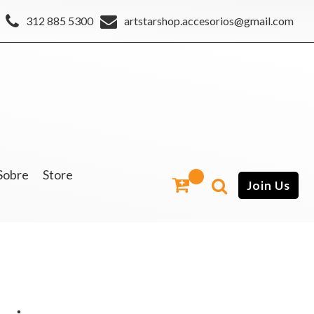
312 885 5300
artstarshop.accesorios@gmail.com
Sobre
Store
Join Us