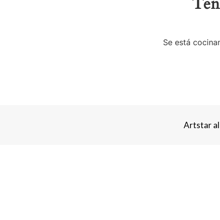
Ten
Se está cocinan
Artstar a