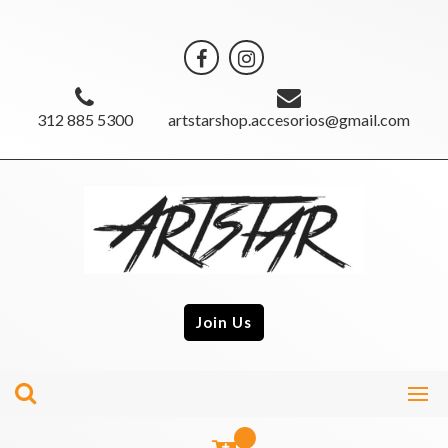
312 885 5300
artstarshop.accesorios@gmail.com
Join Us